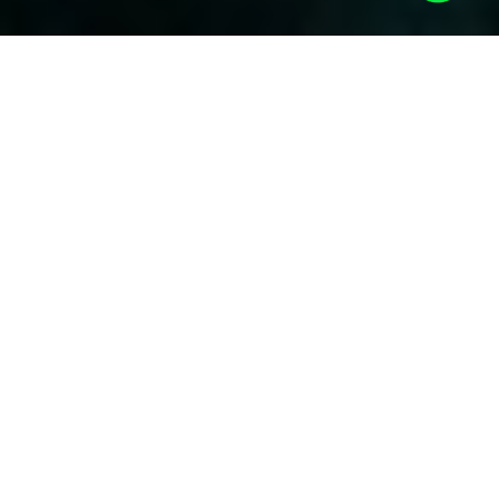
El cáncer no solo invade el cuerpo.
También entra en la mente, en las
noches, en los silencios… y en las
preguntas que nadie se atreve a decir
en voz alta.
Hay personas que creen que el miedo aparece
únicamente cuando escuchas la palabra “cáncer”.
Pero la verdad es otra.
El miedo se queda.
Se sienta contigo en la sala de espera.
Se mete contigo al baño mientras te miras al espejo
buscando señales nuevas.